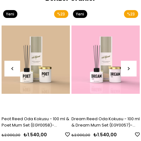
Yeni
%23
Yeni
%23
Ürün
Ürün
Peot Reed Oda Kokusu - 100 ml &
Dream Reed Oda Kokusu - 100 ml
Poet Mum Set (EGY0058)-
& Dream Mum Set (EGY0057)-
&
(EGY0024)
(EGY0023)
₺1.540,00
₺1.540,00
₺2.000,00
₺2.000,00