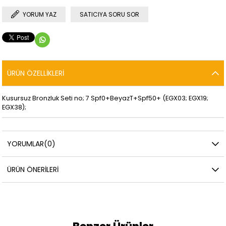
YORUM YAZ
SATICIYA SORU SOR
ÜRÜN ÖZELLIKLERI
Kusursuz Bronzluk Seti no; 7 Spf0+BeyazT+Spf50+ (EGX03; EGX19;
EGX38);
YORUMLAR
(0)
ÜRÜN ÖNERILERI