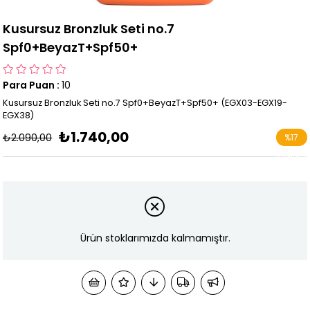
Kusursuz Bronzluk Seti no.7
Spf0+BeyazT+Spf50+
Para Puan
:
10
Kusursuz Bronzluk Seti no.7 Spf0+BeyazT+Spf50+ (EGX03-EGX19-
EGX38)
₺1.740,00
₺2.090,00
%
17
İndirim
Ürün stoklarımızda kalmamıştır.