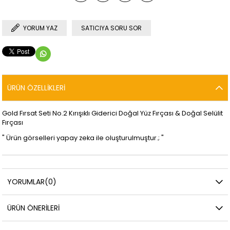
YORUM YAZ
SATICIYA SORU SOR
ÜRÜN ÖZELLIKLERI
Gold Fırsat Seti No.2 Kırışıklı Giderici Doğal Yüz Fırçası & Doğal Selülit
Fırçası
" Ürün görselleri yapay zeka ile oluşturulmuştur.; "
YORUMLAR
(0)
ÜRÜN ÖNERILERI