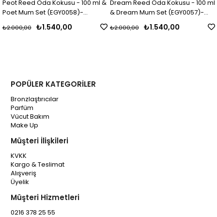
Peot Reed Oda Kokusu - 100 ml &
Dream Reed Oda Kokusu - 100 ml
Poet Mum Set (EGY0058)-
& Dream Mum Set (EGY0057)-
(EGY0024)
(EGY0023)
₺1.540,00
₺1.540,00
₺2.000,00
₺2.000,00
POPÜLER KATEGORİLER
Bronzlaştırıcılar
Parfüm
Vücut Bakım
Make Up
Müşteri İlişkileri
KVKK
Kargo & Teslimat
Alışveriş
Üyelik
Müşteri Hizmetleri
0216 378 25 55