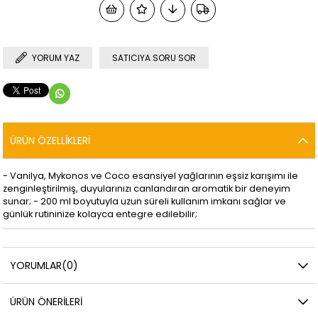
YORUM YAZ
SATICIYA SORU SOR
ÜRÜN ÖZELLIKLERI
- Vanilya, Mykonos ve Coco esansiyel yağlarının eşsiz karışımı ile
zenginleştirilmiş, duyularınızı canlandıran aromatik bir deneyim
sunar; - 200 ml boyutuyla uzun süreli kullanım imkanı sağlar ve
günlük rutininize kolayca entegre edilebilir;
YORUMLAR
(0)
ÜRÜN ÖNERILERI